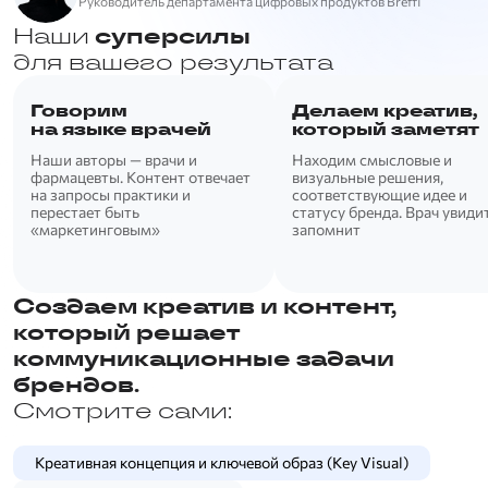
Руководитель департамента цифровых продуктов Breffi
Наши
суперсилы
для вашего результата
Говорим
Делаем креатив,
на языке врачей
который заметят
Наши авторы — врачи и
Находим смысловые и
фармацевты. Контент отвечает
визуальные решения,
на запросы практики и
соответствующие идее и
перестает быть
статусу бренда. Врач увиди
«маркетинговым»
запомнит
Создаем креатив и контент,
который решает
коммуникационные задачи
брендов.
Смотрите сами:
Креативная концепция и ключевой образ (Key Visual)