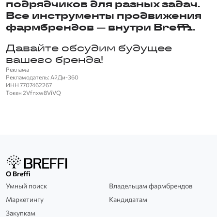
подрядчиков для разных задач.
Все инструменты продвижения
фармбрендов — внутри Breffi.
Давайте обсудим будущее
вашего бренда!
Реклама
Рекламодатель: АйДи-360
ИНН 7707462267
Токен 2Vfnxw8ViVQ
O Breffi
Умный поиск
Владельцам фармбрендов
Маркетингу
Кандидатам
Закупкам